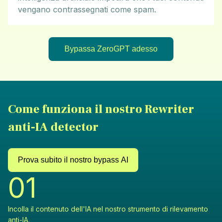
vengano contrassegnati come spam.
Bypassa ZeroGPT adesso
Come funziona il nostro Rewriter
anti-IA detector
Prova subito il nostro bypass AI
0
1
Incolla il contenuto dell'IA nel nostro strumento di rilevamento
anti-IA.