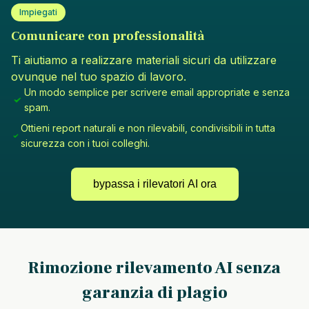
Impiegati
Comunicare con professionalità
Ti aiutiamo a realizzare materiali sicuri da utilizzare
ovunque nel tuo spazio di lavoro.
Un modo semplice per scrivere email appropriate e senza
spam.
Ottieni report naturali e non rilevabili, condivisibili in tutta
sicurezza con i tuoi colleghi.
bypassa i rilevatori AI ora
Rimozione rilevamento AI senza
garanzia di plagio