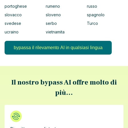
portoghese
rumeno
russo
slovacco
sloveno
spagnolo
svedese
serbo
Turco
ucraino
vietnamita
bypassa il rilevamento AI in qualsiasi lingua
Il nostro bypass AI offre molto di
più...