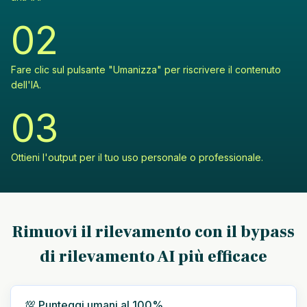
0
2
Fare clic sul pulsante "Umanizza" per riscrivere il contenuto
dell'IA.
0
3
Ottieni l'output per il tuo uso personale o professionale.
Rimuovi il rilevamento con il bypass
di rilevamento AI più efficace
💯 Punteggi umani al 100%