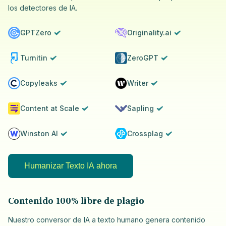
los detectores de IA.
GPTZero
Originality.ai
Turnitin
ZeroGPT
Copyleaks
Writer
Content at Scale
Sapling
Winston AI
Crossplag
Humanizar Texto IA ahora
Contenido 100% libre de plagio
Nuestro conversor de IA a texto humano genera contenido