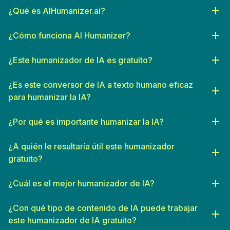
¿Qué es AIHumanizer.ai?
¿Cómo funciona AI Humanizer?
¿Este humanizador de IA es gratuito?
¿Es este conversor de IA a texto humano eficaz
para humanizar la IA?
¿Por qué es importante humanizar la IA?
¿A quién le resultaría útil este humanizador
gratuito?
Especialistas en SEO
: buscan producir contenido único y de
alta calidad que cumpla con las pautas de los motores de
¿Cuál es el mejor humanizador de IA?
búsqueda.
¿Con qué tipo de contenido de IA puede trabajar
Escritores independientes
: busca ayuda para redactar
borradores de contenido iniciales que puedan perfeccionarse
este humanizador de IA gratuito?