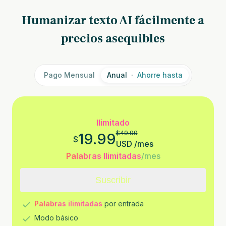
Humanizar texto AI fácilmente a
precios asequibles
Pago Mensual
Anual
·
Ahorre hasta
Ilimitado
$
49.99
19.99
$
USD
/
mes
Palabras Ilimitadas
/mes
Suscribir
Palabras ilimitadas
por entrada
Modo básico